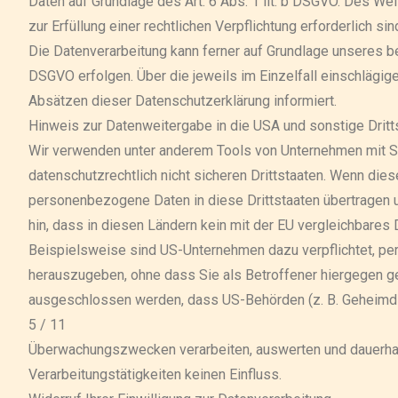
Daten auf Grundlage des Art. 6 Abs. 1 lit. b DSGVO. Des Wei
zur Erfüllung einer rechtlichen Verpflichtung erforderlich sin
Die Datenverarbeitung kann ferner auf Grundlage unseres bere
DSGVO erfolgen. Über die jeweils im Einzelfall einschlägi
Absätzen dieser Datenschutzerklärung informiert.
Hinweis zur Datenweitergabe in die USA und sonstige Dritt
Wir verwenden unter anderem Tools von Unternehmen mit Si
datenschutzrechtlich nicht sicheren Drittstaaten. Wenn diese
personenbezogene Daten in diese Drittstaaten übertragen u
hin, dass in diesen Ländern kein mit der EU vergleichbares
Beispielsweise sind US-Unternehmen dazu verpflichtet, p
herauszugeben, ohne dass Sie als Betroffener hiergegen ger
ausgeschlossen werden, dass US-Behörden (z. B. Geheimdie
5 / 11
Überwachungszwecken verarbeiten, auswerten und dauerhaf
Verarbeitungstätigkeiten keinen Einfluss.